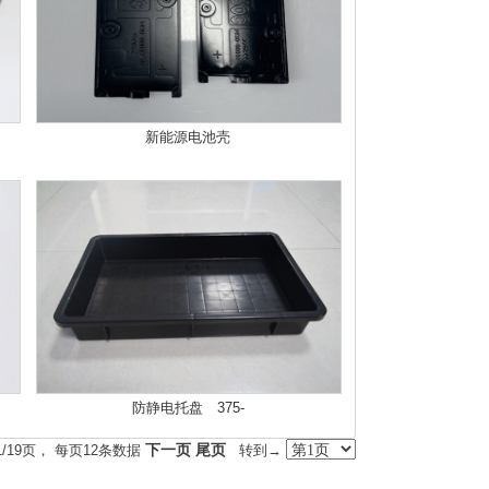
新能源电池壳
防静电托盘 375-
1/19页， 每页12条数据
下一页
尾页
转到→