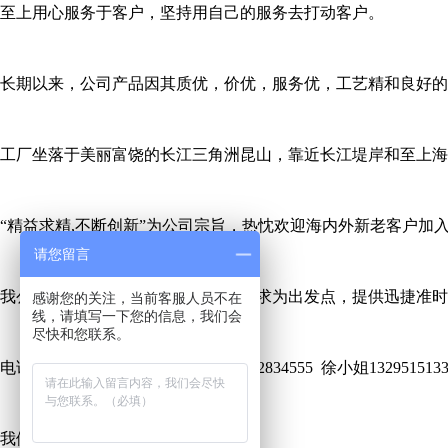
至上用心服务于客户，坚持用自己的服务去打动客户。
长期以来，公司产品因其质优，价优，服务优，工艺精和良好的
工厂坐落于美丽富饶的长江三角洲昆山，靠近长江堤岸和至上海
“精益求精,不断创新”为公司宗旨，热忱欢迎海内外新老客户加
请您留言
我公司以顾客至上为宗旨。以顾客需求为出发点，提供迅捷准时
感谢您的关注，当前客服人员不在
线，请填写一下您的信息，我们会
尽快和您联系。
电话:0512-50392621 手机:马先生13812834555 徐小姐1329515133
我们的宗旨:质量至上，顾客至上